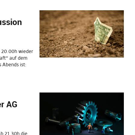
ussion
b 20.00h wieder
haft“ auf dem
 Abends ist:
er AG
ab 21.30h die