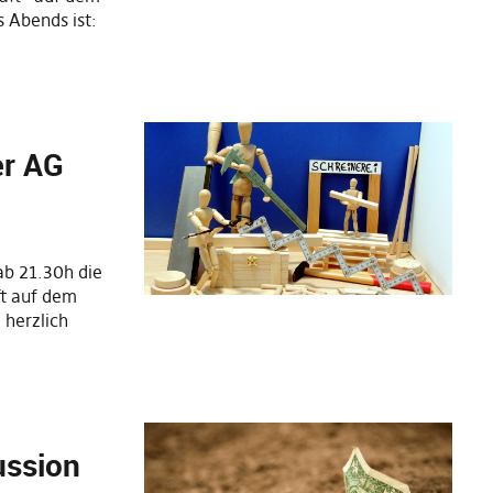
 Abends ist:
er AG
ab 21.30h die
ft auf dem
 herzlich
ussion