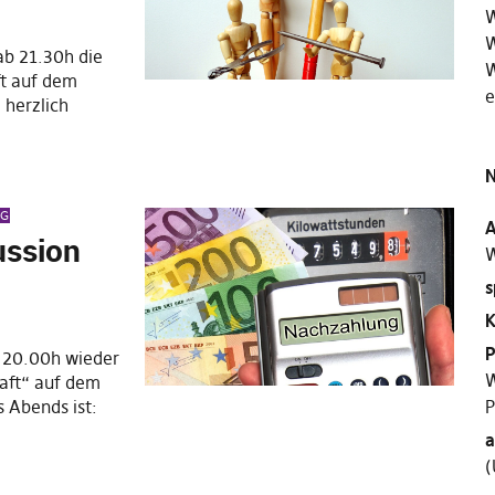
W
W
ab 21.30h die
W
ft auf dem
e
 herzlich
N
AG
A
ussion
W
s
K
P
b 20.00h wieder
W
haft“ auf dem
 Abends ist:
P
a
(