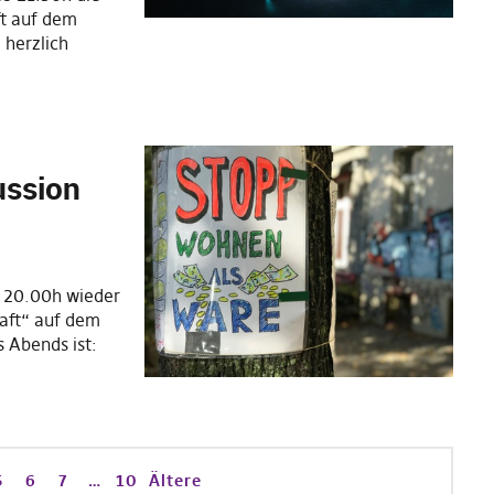
ft auf dem
 herzlich
ussion
b 20.00h wieder
haft“ auf dem
 Abends ist:
5
6
7
…
10
Ältere