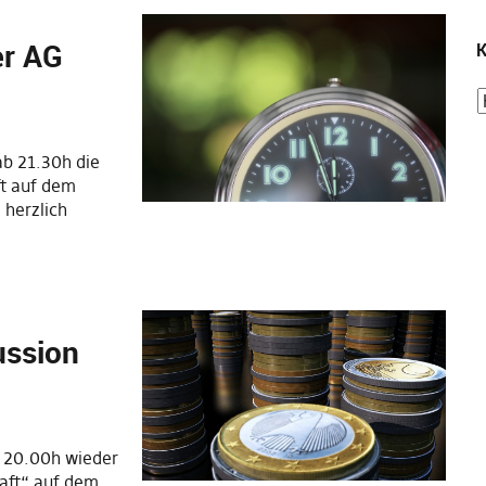
er AG
K
ab 21.30h die
ft auf dem
 herzlich
ussion
b 20.00h wieder
haft“ auf dem