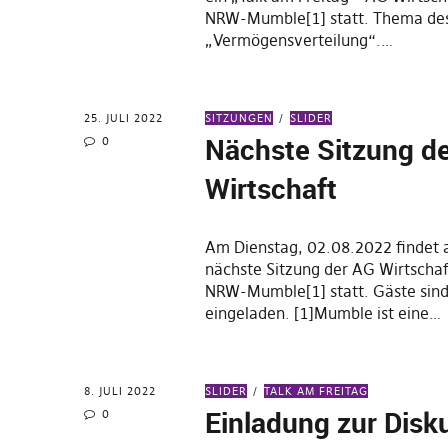
NRW-Mumble[1] statt. Thema des
„Vermögensverteilung“.…
25. JULI 2022
SITZUNGEN
SLIDER
Nächste Sitzung d
0
Wirtschaft
Am Dienstag, 02.08.2022 findet 
nächste Sitzung der AG Wirtscha
NRW-Mumble[1] statt. Gäste sind
eingeladen. [1]Mumble ist eine…
8. JULI 2022
SLIDER
TALK AM FREITAG
Einladung zur Disk
0